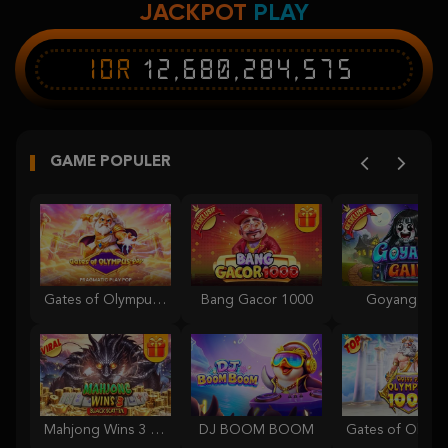
JACKPOT
PLAY
IDR
12,680,298,444
GAME POPULER
Gates of Olympus POP
Bang Gacor 1000
Goyang Gai
Mahjong Wins 3 – Black Scatter
DJ BOOM BOOM