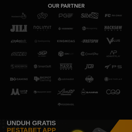
OUR PARTNER
UNDUH GRATIS
PESTABET APP
Nikmati berbagai permainan dalam satu