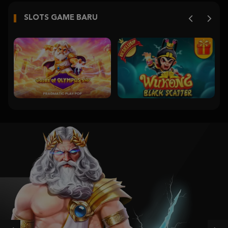
SLOTS GAME BARU
Mahjong Ways
samp****a
IDR
702,400.00
Wild Bounty Showdown
bayuset****i
IDR
665,600.00
Gates of Olympus 1000
far****2
IDR
602,920.00
Gates of Olympus Super Scatter
ka****g
IDR
594,000.00
Wild Bounty Showdown
samp****a