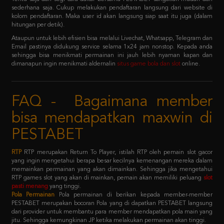
kolom pendaftaran. Maka user id akan langsung siap saat itu juga (dalam
hitungan per detik).
Ataupun untuk lebih efisien bisa melalui Livechat, Whatsapp, Telegram dan
Email pastinya didukung service selama 1x24 jam nonstop. Kepada anda
sehingga bisa menikmati permainan ini jauh lebih nyaman kapan dan
dimanapun ingin menikmati aldernalin
situs game bola dan slot
online.
FAQ - Bagaimana member
bisa mendapatkan maxwin di
PESTABET
RTP
RTP merupakan Return To Player, istilah RTP oleh pemain slot gacor
yang ingin mengetahui berapa besar kecilnya kemenangan mereka dalam
memainkan permainan yang akan dimainkan. Sehingga jika mengetahui
RTP games slot yang akan di mainkan, pemain akan memiliki peluang
slot
pasti menang
yang tinggi.
Pola Permainan
Pola permainan di berikan kepada member-member
PESTABET merupakan bocoran Pola yang di dapatkan PESTABET langsung
dari provider untuk membantu para member mendapatkan pola main yang
jitu. Sehingga kemungkinan JP ketika melakukan permainan akan tinggi.
Trik bermain
Dalam bermain slot, para member wajib mengetahui trik