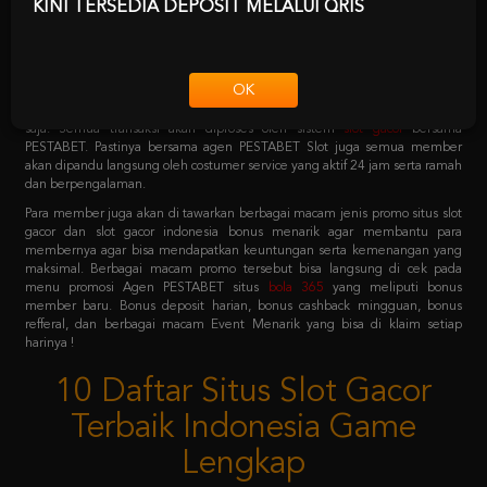
KINI TERSEDIA DEPOSIT MELALUI QRIS
gacor Zona Slot Terbaik
Sebagai agen online terpercaya pastinya semua pecinta taruhan harus
bergabung dengan situs yang tepat. Dengan sistem transaksi deposit dan
OK
withdraw yang super cepat yaitu hanya memakan waktu maksimal 5 menit
saja. Semua transaksi akan diproses oleh sistem
slot gacor
bersama
PESTABET. Pastinya bersama agen PESTABET Slot juga semua member
akan dipandu langsung oleh costumer service yang aktif 24 jam serta ramah
dan berpengalaman.
Para member juga akan di tawarkan berbagai macam jenis promo situs slot
gacor dan slot gacor indonesia bonus menarik agar membantu para
membernya agar bisa mendapatkan keuntungan serta kemenangan yang
maksimal. Berbagai macam promo tersebut bisa langsung di cek pada
menu promosi Agen PESTABET situs
bola 365
yang meliputi bonus
member baru. Bonus deposit harian, bonus cashback mingguan, bonus
refferal, dan berbagai macam Event Menarik yang bisa di klaim setiap
harinya !
10 Daftar Situs Slot Gacor
Terbaik Indonesia Game
Lengkap
Berikut ini 10 daftar situs slot gacor terbaik yang direkomendasi juga untuk