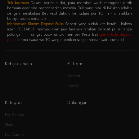
bermain agar bisa mendapatkan maxwin. Trik yang bisa di lakukan adalah
dengan melakukan Bet kecil dahulu kemudian jika TO naik di naikkan
betnya secara bertahap.
Manfaatkan Sistem Deposit Pulsa
Seperti yang sudah kita ketahui bahwa
agen PESTABET menyediakan jasa layanan taruhan deposit pulsa tanpa
potongan. Ini sangat cocok untuk member Pesta Bet
game bola deposit
pulsa
karena syarat wd TO yang diberikan sangat rendah yaitu cuma x1.
Kebijaksanaan
Platform
Promosi
Loyalty
Kategori
Dukungan
Hot Games
Slots
Live Casino