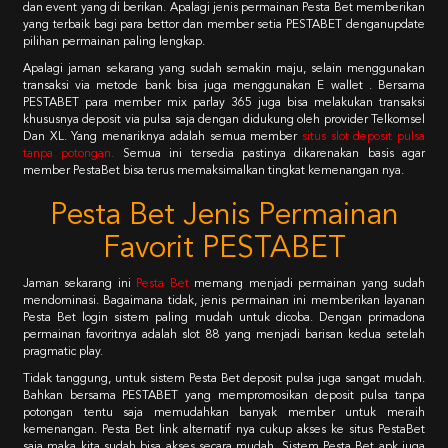
dan event yang di berikan. Apalagi jenis permainan Pesta Bet memberikan
yang terbaik bagi para bettor dan member setia PESTABET denganupdate
pilihan permainan paling lengkap.
Apalagi jaman sekarang yang sudah semakin maju, selain menggunakan
transaksi via metode bank bisa juga menggunakan E wallet . Bersama
PESTABET para member mix parlay 365 juga bisa melakukan transaksi
khususnya deposit via pulsa saja dengan didukung oleh provider Telkomsel
Dan XL. Yang menariknya adalah semua member
situs slot deposit pulsa
tanpa potongan
.
Semua ini tersedia pastinya dikarenakan basis agar
member PestaBet bisa terus memaksimalkan tingkat kemenangan nya.
Pesta Bet Jenis Permainan
Favorit PESTABET
Jaman sekarang ini
Pesta Bet
memang menjadi permainan yang sudah
mendominasi. Bagaimana tidak, jenis permainan ini memberikan layanan
Pesta Bet login sistem paling mudah untuk dicoba. Dengan primadona
permainan favoritnya adalah slot 88 yang menjadi barisan kedua setelah
pragmatic play.
Tidak tanggung, untuk sistem Pesta Bet deposit pulsa juga sangat mudah.
Bahkan bersama PESTABET yang mempromosikan deposit pulsa tanpa
potongan tentu saja memudahkan banyak member untuk meraih
kemenangan. Pesta Bet link alternatif nya cukup akses ke situs PestaBet
saja maka kita sudah bisa akses secara mudah. Sistem Pesta Bet apk juga