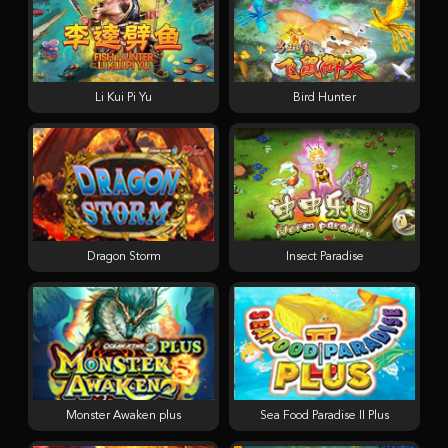
Li Kui Pi Yu
Bird Hunter
Dragon Storm
Insect Paradise
Monster Awaken plus
Sea Food Paradise II Plus