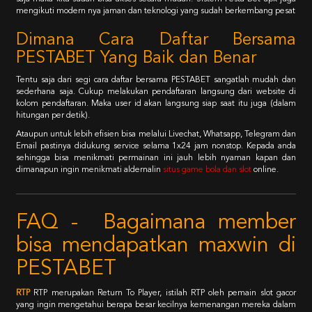
mengikuti modern nya jaman dan teknologi yang sudah berkembang pesat
Dimana Cara Daftar Bersama
PESTABET Yang Baik dan Benar
Tentu saja dari segi cara daftar bersama PESTABET sangatlah mudah dan
sederhana saja. Cukup melakukan pendaftaran langsung dari website di
kolom pendaftaran. Maka user id akan langsung siap saat itu juga (dalam
hitungan per detik).
Ataupun untuk lebih efisien bisa melalui Livechat, Whatsapp, Telegram dan
Email pastinya didukung service selama 1x24 jam nonstop. Kepada anda
sehingga bisa menikmati permainan ini jauh lebih nyaman kapan dan
dimanapun ingin menikmati aldernalin
situs game bola dan slot
online.
FAQ - Bagaimana member
bisa mendapatkan maxwin di
PESTABET
RTP
RTP merupakan Return To Player, istilah RTP oleh pemain slot gacor
yang ingin mengetahui berapa besar kecilnya kemenangan mereka dalam