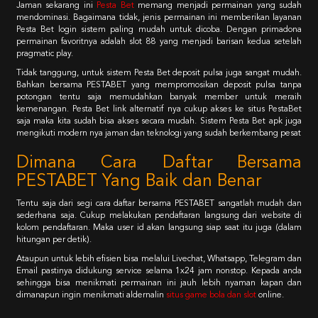
Jaman sekarang ini
Pesta Bet
memang menjadi permainan yang sudah
mendominasi. Bagaimana tidak, jenis permainan ini memberikan layanan
Pesta Bet login sistem paling mudah untuk dicoba. Dengan primadona
permainan favoritnya adalah slot 88 yang menjadi barisan kedua setelah
pragmatic play.
Tidak tanggung, untuk sistem Pesta Bet deposit pulsa juga sangat mudah.
Bahkan bersama PESTABET yang mempromosikan deposit pulsa tanpa
potongan tentu saja memudahkan banyak member untuk meraih
kemenangan. Pesta Bet link alternatif nya cukup akses ke situs PestaBet
saja maka kita sudah bisa akses secara mudah. Sistem Pesta Bet apk juga
mengikuti modern nya jaman dan teknologi yang sudah berkembang pesat
Dimana Cara Daftar Bersama
PESTABET Yang Baik dan Benar
Tentu saja dari segi cara daftar bersama PESTABET sangatlah mudah dan
sederhana saja. Cukup melakukan pendaftaran langsung dari website di
kolom pendaftaran. Maka user id akan langsung siap saat itu juga (dalam
hitungan per detik).
Ataupun untuk lebih efisien bisa melalui Livechat, Whatsapp, Telegram dan
Email pastinya didukung service selama 1x24 jam nonstop. Kepada anda
sehingga bisa menikmati permainan ini jauh lebih nyaman kapan dan
dimanapun ingin menikmati aldernalin
situs game bola dan slot
online.