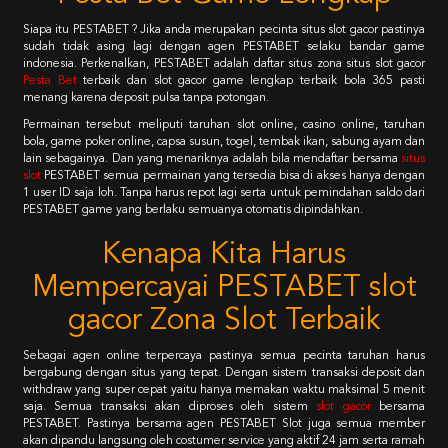
Siapa itu PESTABET ? Jika anda merupakan pecinta situs slot gacor pastinya
sudah tidak asing lagi dengan agen PESTABET selaku bandar game
indonesia. Perkenalkan, PESTABET adalah daftar situs zona situs slot gacor
Pesta Bet
terbaik dan slot gacor game lengkap terbaik bola 365 pasti
menang karena deposit pulsa tanpa potongan.
Permainan tersebut meliputi taruhan slot online, casino online, taruhan
bola, game poker online, capsa susun, togel, tembak ikan, sabung ayam dan
lain sebagainya. Dan yang menariknya adalah bila mendaftar bersama
situs
slot
PESTABET semua permainan yang tersedia bisa di akses hanya dengan
1 user ID saja loh. Tanpa harus repot lagi serta untuk pemindahan saldo dari
PESTABET game yang berlaku semuanya otomatis dipindahkan.
Kenapa Kita Harus
Mempercayai PESTABET slot
gacor Zona Slot Terbaik
Sebagai agen online terpercaya pastinya semua pecinta taruhan harus
bergabung dengan situs yang tepat. Dengan sistem transaksi deposit dan
withdraw yang super cepat yaitu hanya memakan waktu maksimal 5 menit
saja. Semua transaksi akan diproses oleh sistem
slot gacor
bersama
PESTABET. Pastinya bersama agen PESTABET Slot juga semua member
akan dipandu langsung oleh costumer service yang aktif 24 jam serta ramah