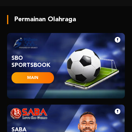
Permainan Olahraga
SBO
SPORTSBOOK
MAIN
SABA