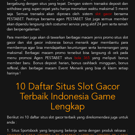
bergabung dengan situs yang tepat. Dengan sistem transaksi deposit dan
withdraw yang super cepat yaitu hanya memakan waktu maksimal 5 menit
saja. Semua transaksi akan diproses oleh sistem
slot gacor
bersama
PESTABET. Pastinya bersama agen PESTABET Slot juga semua member
akan dipandu langsung oleh costumer service yang aktif 24 jam serta ramah
dan berpengalaman.
Para member juga akan di tawarkan berbagai macam jenis promo situs slot
gacor dan slot gacor indonesia bonus menarik agar membantu para
membernya agar bisa mendapatkan keuntungan serta kemenangan yang
maksimal. Berbagai macam promo tersebut bisa langsung di cek pada
menu promosi Agen PESTABET situs
bola 365
yang meliputi bonus
member baru. Bonus deposit harian, bonus cashback mingguan, bonus
refferal, dan berbagai macam Event Menarik yang bisa di klaim setiap
harinya !
10 Daftar Situs Slot Gacor
Terbaik Indonesia Game
Lengkap
Berikut ini 10 daftar situs slot gacor terbaik yang direkomendasi juga untuk
anda :
1. Situs Sportsbook yang langsung bekerja sama dengan produk raksasa :