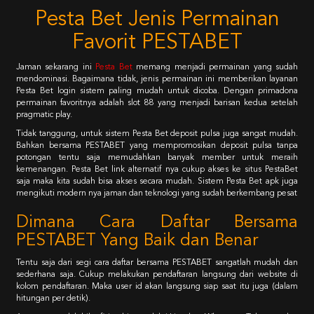
Pesta Bet Jenis Permainan
Favorit PESTABET
Jaman sekarang ini
Pesta Bet
memang menjadi permainan yang sudah
mendominasi. Bagaimana tidak, jenis permainan ini memberikan layanan
Pesta Bet login sistem paling mudah untuk dicoba. Dengan primadona
permainan favoritnya adalah slot 88 yang menjadi barisan kedua setelah
pragmatic play.
Tidak tanggung, untuk sistem Pesta Bet deposit pulsa juga sangat mudah.
Bahkan bersama PESTABET yang mempromosikan deposit pulsa tanpa
potongan tentu saja memudahkan banyak member untuk meraih
kemenangan. Pesta Bet link alternatif nya cukup akses ke situs PestaBet
saja maka kita sudah bisa akses secara mudah. Sistem Pesta Bet apk juga
mengikuti modern nya jaman dan teknologi yang sudah berkembang pesat
Dimana Cara Daftar Bersama
PESTABET Yang Baik dan Benar
Tentu saja dari segi cara daftar bersama PESTABET sangatlah mudah dan
sederhana saja. Cukup melakukan pendaftaran langsung dari website di
kolom pendaftaran. Maka user id akan langsung siap saat itu juga (dalam
hitungan per detik).