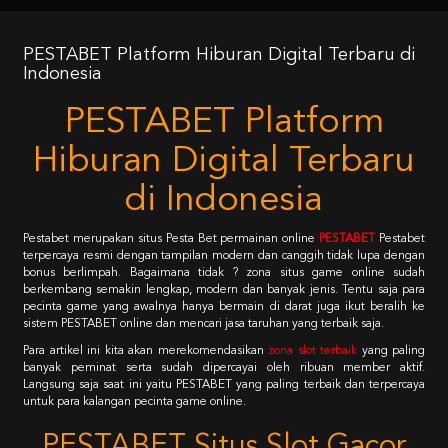
PESTABET Platform Hiburan Digital Terbaru di
Indonesia
PESTABET Platform
Hiburan Digital Terbaru
di Indonesia
Pestabet merupakan situs Pesta Bet permainan online
PESTABET
Pestabet
terpercaya resmi dengan tampilan modern dan canggih tidak lupa dengan
bonus berlimpah. Bagaimana tidak ? zona situs game online sudah
berkembang semakin lengkap, modern dan banyak jenis. Tentu saja para
pecinta game yang awalnya hanya bermain di darat juga ikut beralih ke
sistem PESTABET online dan mencari jasa taruhan yang terbaik saja.
Para artikel ini kita akan merekomendasikan
zona slot terbaik
yang paling
banyak peminat serta sudah dipercayai oleh ribuan member aktif.
Langsung saja saat ini yaitu PESTABET yang paling terbaik dan terpercaya
untuk para kalangan pecinta game online.
PESTABET Situs Slot Gacor