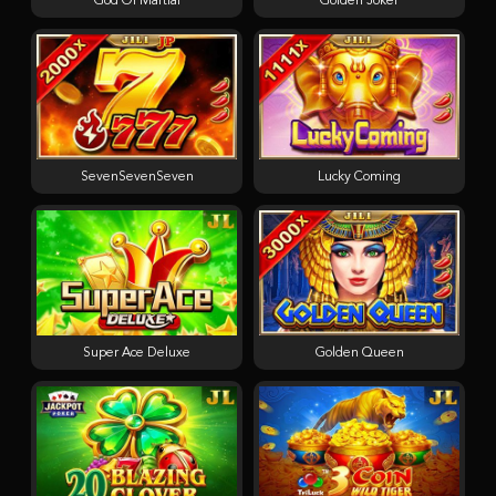
God Of Martial
Golden Joker
SevenSevenSeven
Lucky Coming
Super Ace Deluxe
Golden Queen