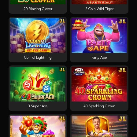
20 Blazing Clover
3 Coin Wild Tiger
Coin of Lightning
Party Ape
3 Super Ace
40 Sparkling Crown