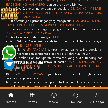
MICROGAMING | PG SOFT | LIVE 22 | SLOT 88 | ION SLOT | JOKER |
SPADE GAMING | HABANERO |
dan puluhan game lainnya.
3. Situs Live Casino paling lengkap dan populer :
ION CASINO | MG LIVE |
EVO GAMING | SEXY BACCARAT | PRETTY GAMING | ASIA GAMING | SBO
CASINO | DREAM GAMING
4. Situs Arcade jenis game ringan yang menghibur :
PRAGMATIC FISHING |
GAMATRON | GIOCCO PLUS | ADVANTPLAY GAMING | CQ9
5. Situs Poker salah satu jenis game yang membutuhkan keahlian khusus :
IDN PLAY | 9GAMING | BALAK PLAY
6. Situs Togel yang sudah merakyat :
NEX4D
7. Situs Sabung Ayam yang sudah turun menurun di berbagai wilayah
indonesia :
Ehm297
| SV388
8. Situs Game
MM TANGKAS
sempat menjadi game paling populer di
seluruh indonesia dan beroperasi di casino asli sejak tahun 1960an.
9. Situs Tembak Ikan merupakan permainan yang cukup trending dan
masih bisa ditemukan cukup banyak di darat :
SPADE FISHING GAMING |
PESTABET Aplikasi Mobile
PRAGMATIC PLAY FISHING | CQ9 FISHING | SPADE GAMING FISHING |
Jangan tampilkan lagi hari ini
JOKER FISHING
10. Situs Game
FUNKY GAMES
yang hadir terbaru untuk menghibur para
pecinta situs game online.
Tentu saja list daftar tersebut sengaja di hadirkan untuk para pecinta situs
game lengkap agar bebas memilih. Jenis permainan apa yang digemari
dan pastinya agar kita semua tidak repot lagi memilih jenis permainan.
Karena seperti yang sudah di bahas, cukup dengan 1 user ID saja sudah
bisa bermain semua game online yang disediakan permainan Pesta Bet.
Beranda
Promosi
Depo/WD
Live Chat
Akun Saya