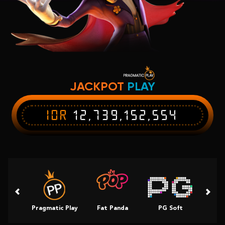
JACKPOT
PLAY
IDR
12,739,152,554
Pragmatic Play
Fat Panda
PG Soft
Slot