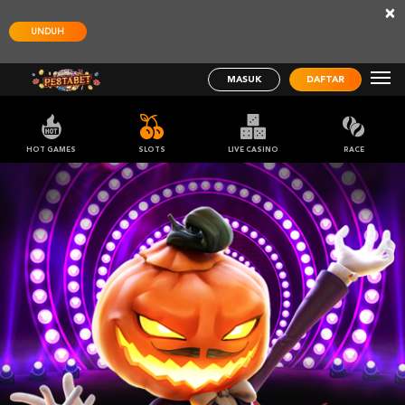
×
UNDUH
MASUK
DAFTAR
HOT GAMES
SLOTS
LIVE CASINO
RACE