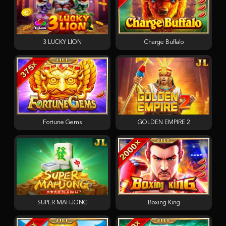
3 LUCKY LION
Charge Buffalo
Fortune Gems
GOLDEN EMPIRE 2
SUPER MAHJONG
Boxing King