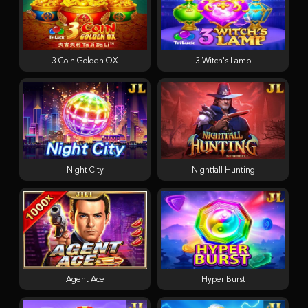
3 Coin Golden OX
3 Witch's Lamp
Night City
Nightfall Hunting
Agent Ace
Hyper Burst