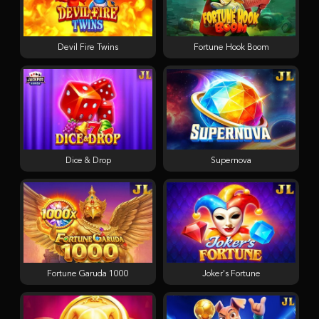
Devil Fire Twins
Fortune Hook Boom
Dice & Drop
Supernova
Fortune Garuda 1000
Joker's Fortune