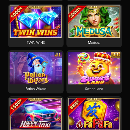
TWIN WINS
Medusa
Potion Wizard
Sweet Land