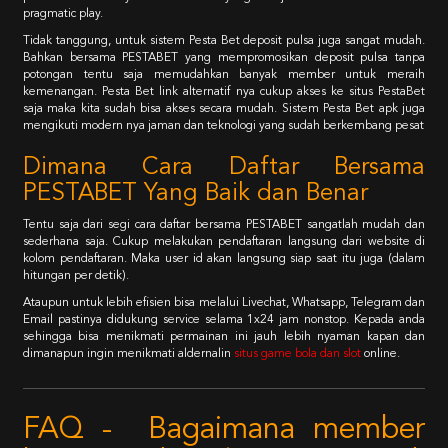
pragmatic play.
Tidak tanggung, untuk sistem Pesta Bet deposit pulsa juga sangat mudah.
Bahkan bersama PESTABET yang mempromosikan deposit pulsa tanpa
potongan tentu saja memudahkan banyak member untuk meraih
kemenangan. Pesta Bet link alternatif nya cukup akses ke situs PestaBet
saja maka kita sudah bisa akses secara mudah. Sistem Pesta Bet apk juga
mengikuti modern nya jaman dan teknologi yang sudah berkembang pesat
Dimana Cara Daftar Bersama
PESTABET Yang Baik dan Benar
Tentu saja dari segi cara daftar bersama PESTABET sangatlah mudah dan
sederhana saja. Cukup melakukan pendaftaran langsung dari website di
kolom pendaftaran. Maka user id akan langsung siap saat itu juga (dalam
hitungan per detik).
Ataupun untuk lebih efisien bisa melalui Livechat, Whatsapp, Telegram dan
Email pastinya didukung service selama 1x24 jam nonstop. Kepada anda
sehingga bisa menikmati permainan ini jauh lebih nyaman kapan dan
dimanapun ingin menikmati aldernalin
situs game bola dan slot
online.
FAQ - Bagaimana member