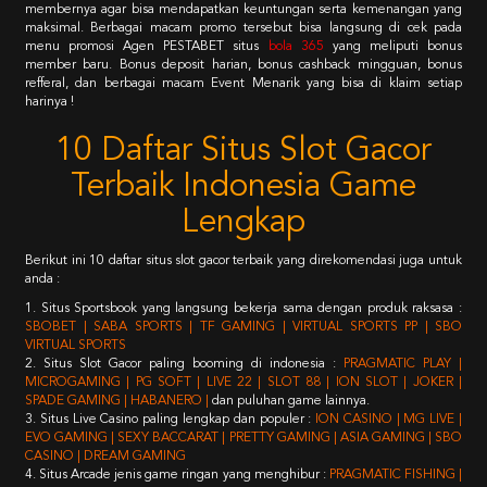
membernya agar bisa mendapatkan keuntungan serta kemenangan yang
maksimal. Berbagai macam promo tersebut bisa langsung di cek pada
menu promosi Agen PESTABET situs
bola 365
yang meliputi bonus
member baru. Bonus deposit harian, bonus cashback mingguan, bonus
refferal, dan berbagai macam Event Menarik yang bisa di klaim setiap
harinya !
10 Daftar Situs Slot Gacor
Terbaik Indonesia Game
Lengkap
Berikut ini 10 daftar situs slot gacor terbaik yang direkomendasi juga untuk
anda :
1. Situs Sportsbook yang langsung bekerja sama dengan produk raksasa :
SBOBET | SABA SPORTS | TF GAMING | VIRTUAL SPORTS PP | SBO
VIRTUAL SPORTS
2. Situs Slot Gacor paling booming di indonesia :
PRAGMATIC PLAY |
MICROGAMING | PG SOFT | LIVE 22 | SLOT 88 | ION SLOT | JOKER |
SPADE GAMING | HABANERO |
dan puluhan game lainnya.
3. Situs Live Casino paling lengkap dan populer :
ION CASINO | MG LIVE |
EVO GAMING | SEXY BACCARAT | PRETTY GAMING | ASIA GAMING | SBO
CASINO | DREAM GAMING
4. Situs Arcade jenis game ringan yang menghibur :
PRAGMATIC FISHING |