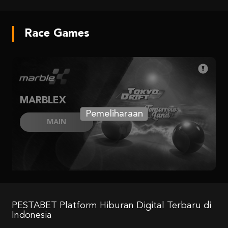
Race Games
MARBLEX
MAIN
PESTABET Platform Hiburan Digital Terbaru di
Indonesia