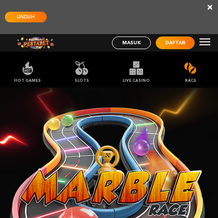
×
UNDUH
MASUK
DAFTAR
HOT GAMES
SLOTS
LIVE CASINO
RACE