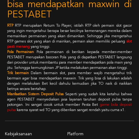
bisa mendapatkan maxwin di
PESTABET
RTP
RTP merupakan Return To Player, istilah RTP oleh pemain slot gacor
yang ingin mengetahui berapa besar kecilnya kemenangan mereka dalam
memainkan permainan yang akan dimainkan. Sehingga jika mengetahui
RTP games slot yang akan di mainkan, pemain akan memiliki peluang
slot
pasti menang
yang tinggi.
Pola Permainan
Pola permainan di berikan kepada member-member
PESTABET merupakan bocoran Pola yang di dapatkan PESTABET langsung
dari provider untuk membantu para member mendapatkan pola main yang
jitu. Sehingga kemungkinan JP ketika melakukan permainan akan tinggi.
Trik bermain
Dalam bermain slot, para member wajib mengetahui trik
bermain agar bisa mendapatkan maxwin. Trik yang bisa di lakukan adalah
dengan melakukan Bet kecil dahulu kemudian jika TO naik di naikkan
betnya secara bertahap.
Manfaatkan Sistem Deposit Pulsa
Seperti yang sudah kita ketahui bahwa
agen PESTABET menyediakan jasa layanan taruhan deposit pulsa tanpa
potongan. Ini sangat cocok untuk member Pesta Bet
game bola deposit
pulsa
karena syarat wd TO yang diberikan sangat rendah yaitu cuma x1.
Kebijaksanaan
Platform